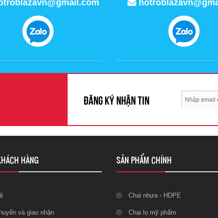
otroblazavn@gmail.com
hotroblazavn@gma
Đăng ký nhận tin
KHÁCH HÀNG
SẢN PHẨM CHÍNH
ệ
Chai nhựa - HDPE
huyển và giao nhận
Chai lọ mỹ phẩm