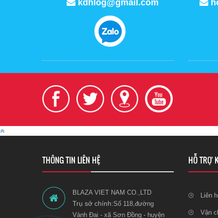
kdhlog@gmail.com
h
THÔNG TIN LIÊN HỆ
HỖ TRỢ 
BLAZA VIET NAM CO.,LTD
Liên h
Trụ sở chính:
Số 118,đường
Vận c
Vành Đai - xã Sơn Đồng - huyện