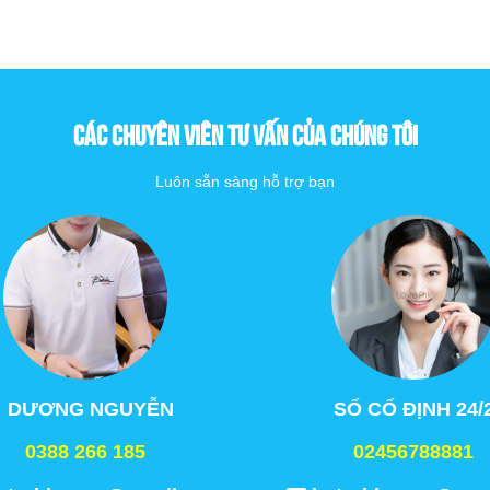
CÁC CHUYÊN VIÊN TƯ VẤN CỦA CHÚNG TÔI
Luôn sẵn sàng hỗ trợ bạn
DƯƠNG NGUYỄN
SỐ CỐ ĐỊNH 24/
0388 266 185
02456788881