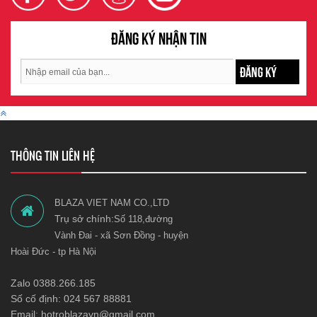
Đăng ký nhận tin
ĐĂNG KÝ
THÔNG TIN LIÊN HỆ
BLAZA VIET NAM CO.,LTD
Trụ sở chính:
Số 118,đường
Vành Đai - xã Sơn Đồng - huyện
Hoài Đức - tp Hà Nội
Zalo 0388.266.185
Số cố định: 024 567 88881
Email: hotroblazavn@gmail.com