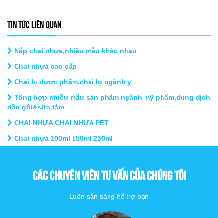
TIN TỨC LIÊN QUAN
Nắp chai nhựa,nhiều mẫu khác nhau
Chai nhựa cao cấp
Chai lọ dược phẩm,chai lọ ngành y
Tổng hợp nhiều mẫu sản phẩm ngành mỹ phẩm,dung dịch
dầu gội&sữa tắm
CHAI NHỰA,CHAI NHỰA PET
Chai nhựa 100ml 150ml 250ml
CÁC CHUYÊN VIÊN TƯ VẤN CỦA CHÚNG TÔI
Luôn sẵn sàng hỗ trợ bạn