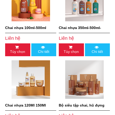
Chai nhựa 100ml-500ml
Chai nhựa 350ml-500ml-
700ml-1000ml
Liên hệ
Liên hệ
Tùy chọn
Chi tiết
Tùy chọn
Chi tiết
Chai nhựa 120Ml 150Ml
Bộ siêu tập chai, hũ đựng
300Ml trọn bộ chăm sóc da
kem dưỡng da