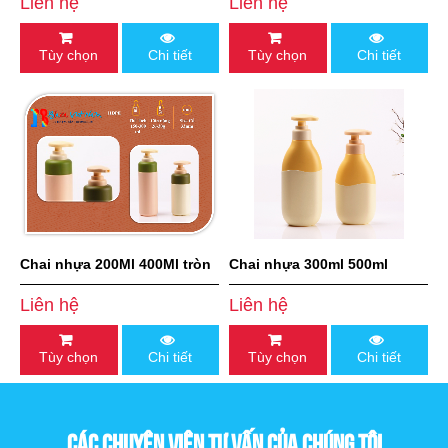
Liên hệ
Liên hệ
và tóc
Tùy chọn
Chi tiết
Tùy chọn
Chi tiết
Chai nhựa 200Ml 400Ml tròn
Chai nhựa 300ml 500ml
nắp chụp
đựng dầu gội sữa tắm
Liên hệ
Liên hệ
Tùy chọn
Chi tiết
Tùy chọn
Chi tiết
CÁC CHUYÊN VIÊN TƯ VẤN CỦA CHÚNG TÔI