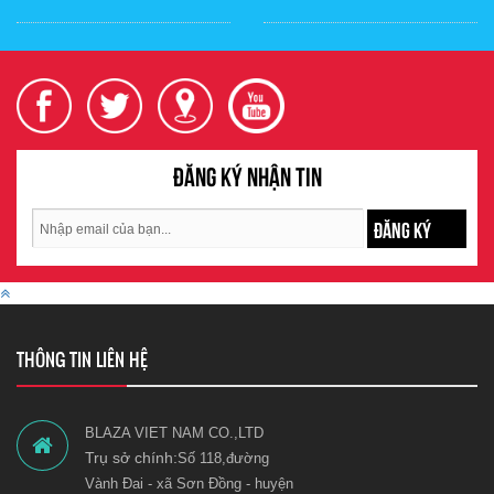
Đăng ký nhận tin
ĐĂNG KÝ
THÔNG TIN LIÊN HỆ
BLAZA VIET NAM CO.,LTD
Trụ sở chính:
Số 118,đường
Vành Đai - xã Sơn Đồng - huyện