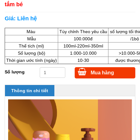
tắm bé
Giá:
Liên hệ
Màu
Tùy chỉnh Theo yêu cầu
số lượng tối th
Mẫu
100.000đ
/1bộ
Thể tích (ml)
100ml-220ml-350ml
Số lượng (bộ)
1.000-10.000
>10.000-5
Thời gian ước tính (ngày)
10-30
được thươn
Số lượng
Mua hàng
Thông tin chi tiết