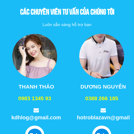
CÁC CHUYÊN VIÊN TƯ VẤN CỦA CHÚNG TÔI
Luôn sẵn sàng hỗ trợ bạn
THANH THẢO
DƯƠNG NGUYỄN
0983 1345 93
0388 266 185
kdhlog@gmail.com
hotroblazavn@gmail.