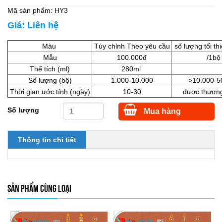
Mã sản phẩm:
HY3
Giá:
Liên hệ
Màu
Tùy chỉnh Theo yêu cầu
số lượng tối th
Mẫu
100.000đ
/1bộ
Thể tích (ml)
280ml
Số lượng (bộ)
1.000-10.000
>10.000-5
Thời gian ước tính (ngày)
10-30
được thươn
Số lượng
Mua hàng
Thông tin chi tiết
SẢN PHẨM CÙNG LOẠI