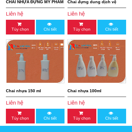
CHAI NHỰA ĐỰNG MỸ PHẨM
Chai đựng dung dịch vệ
- HDPE300ml-550ml
sinh phụ nữ 150ml
Liên hệ
Liên hệ
Tùy chọn
Chi tiết
Tùy chọn
Chi tiết
Chai nhựa 150 ml
Chai nhựa 100ml
Liên hệ
Liên hệ
Tùy chọn
Chi tiết
Tùy chọn
Chi tiết