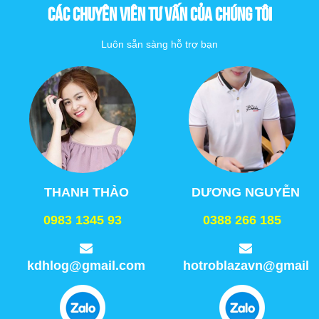
CÁC CHUYÊN VIÊN TƯ VẤN CỦA CHÚNG TÔI
Luôn sẵn sàng hỗ trợ bạn
THANH THẢO
DƯƠNG NGUYỄN
0983 1345 93
0388 266 185
kdhlog@gmail.com
hotroblazavn@gmail.