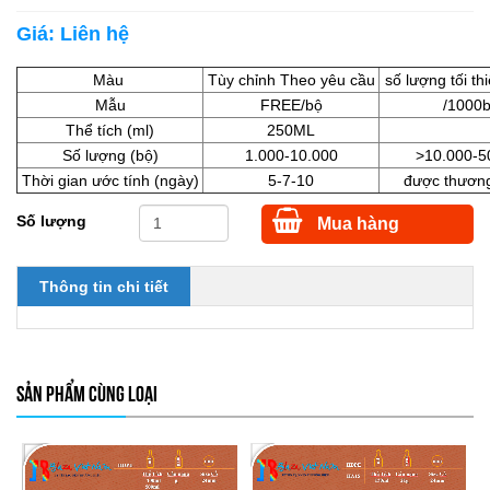
Giá:
Liên hệ
Màu
Tùy chỉnh Theo yêu cầu
số lượng tối th
Mẫu
FREE/bộ
/1000
Thể tích (ml)
250ML
Số lượng (bộ)
1.000-10.000
>10.000-5
Thời gian ước tính (ngày)
5-7-10
được thươn
Số lượng
Mua hàng
Thông tin chi tiết
SẢN PHẨM CÙNG LOẠI