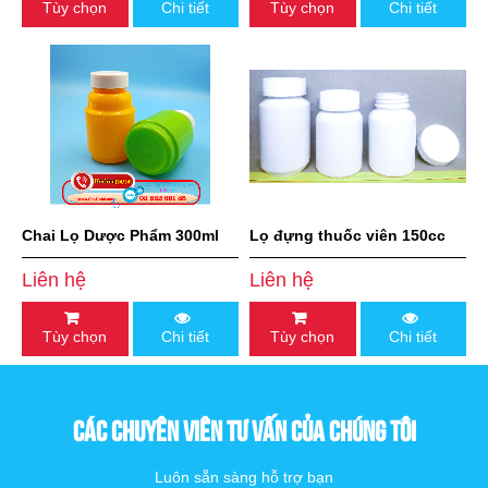
Tùy chọn
Chi tiết
Tùy chọn
Chi tiết
Chai Lọ Dược Phẩm 300ml
Lọ đựng thuốc viên 150cc
Liên hệ
Liên hệ
Tùy chọn
Chi tiết
Tùy chọn
Chi tiết
CÁC CHUYÊN VIÊN TƯ VẤN CỦA CHÚNG TÔI
Luôn sẵn sàng hỗ trợ bạn