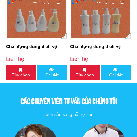
Chai đựng dung dịch vệ
Chai đựng dung dịch vệ
sinh 150 ml
sinh phụ nữ 150ml
Liên hệ
Liên hệ
Tùy chọn
Chi tiết
Tùy chọn
Chi tiết
CÁC CHUYÊN VIÊN TƯ VẤN CỦA CHÚNG TÔI
Luôn sẵn sàng hỗ trợ bạn