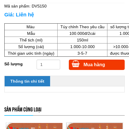
Mã sản phẩm:
DVS150
Giá:
Liên hệ
Màu
Tùy chỉnh Theo yêu cầu
số lượng 
Mẫu
100.000đ/2cái
1.000
Thể tich (ml)
150ml
Số lượng (cái)
1.000-10.000
>10.000
Thời gian ước tính (ngày)
3-5-7
được thươ
Số lượng
Mua hàng
Thông tin chi tiết
SẢN PHẨM CÙNG LOẠI