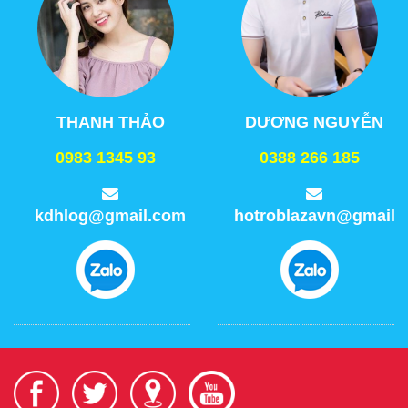
THANH THẢO
DƯƠNG NGUYỄN
0983 1345 93
0388 266 185
kdhlog@gmail.com
hotroblazavn@gmail.