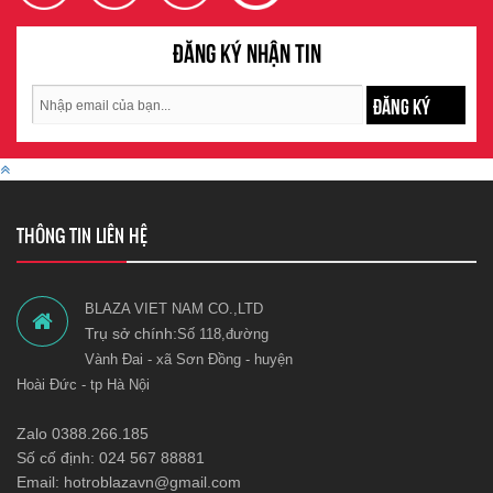
Đăng ký nhận tin
ĐĂNG KÝ
THÔNG TIN LIÊN HỆ
BLAZA VIET NAM CO.,LTD
Trụ sở chính:
Số 118,đường
Vành Đai - xã Sơn Đồng - huyện
Hoài Đức - tp Hà Nội
Zalo 0388.266.185
Số cố định: 024 567 88881
Email: hotroblazavn@gmail.com